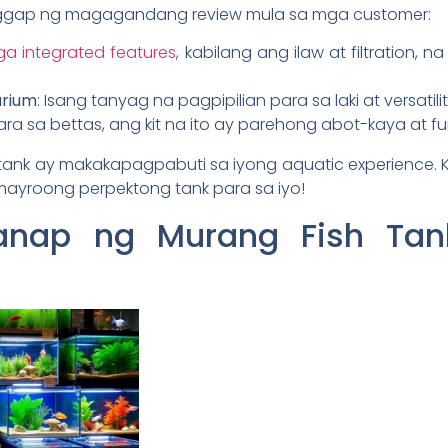
nggap ng magagandang review mula sa mga customer:
a integrated features
, kabilang ang ilaw at filtration,
arium
: Isang tanyag na pagpipilian para sa laki at versatilit
ara sa bettas, ang kit na ito ay parehong abot-kaya at fu
 tank ay makakapagpabuti sa iyong aquatic experience.
 mayroong perpektong tank para sa iyo!
nap ng Murang Fish Tan