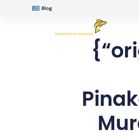
Blog
{“or
Pina
Mur