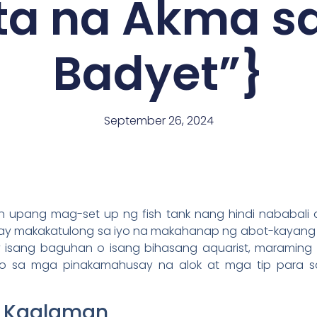
ta na Akma s
Badyet”}
September 26, 2024
upang mag-set up ng fish tank nang hindi nababali a
 ay makakatulong sa iyo na makahanap ng abot-kayang 
y isang baguhan o isang bihasang aquarist, maramin
ayo sa mga pinakamahusay na alok at mga tip para 
 Kaalaman