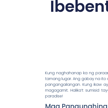
Ibeben
Kung naghahanap ka ng paraan 
tamang lugar. Ang gabay na ito
pangangailangan. Kung ikaw a
magagamit. Halika’t sumisid t
paradise!
Mga Pangunahing