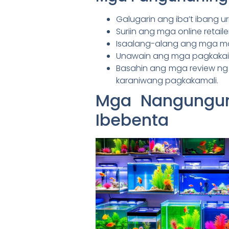
Galugarin ang iba’t ibang ur
Suriin ang mga online retail
Isaalang-alang ang mga ma
Unawain ang mga pagkakaib
Basahin ang mga review n
karaniwang pagkakamali.
Mga Nangungun
Ibebenta