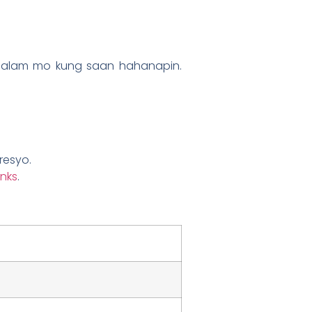
 alam mo kung saan hahanapin.
esyo.
anks
.