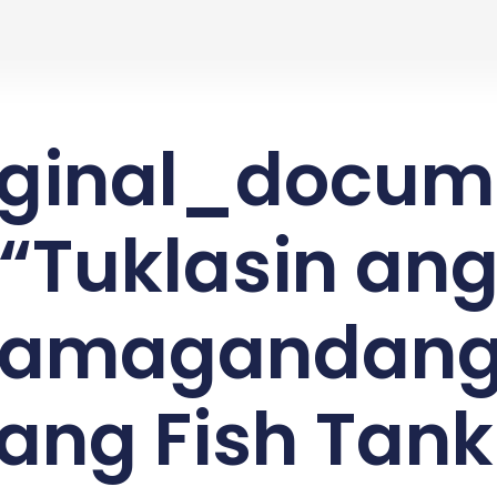
AQUATIC PRODUCTS
HELP & SUPPORT
iginal_docum
“Tuklasin an
kamagandang 
ang Fish Tank