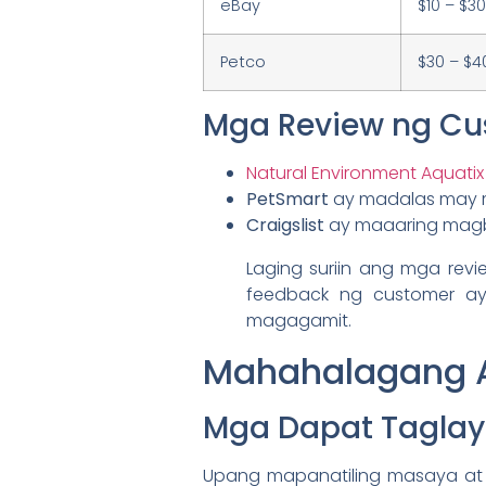
eBay
$10 – $3
Petco
$30 – $4
Mga Review ng C
Natural Environment Aquatix
PetSmart
ay madalas may m
Craigslist
ay maaaring magbi
Laging suriin ang mga rev
feedback ng customer a
magagamit.
Mahahalagang A
Mga Dapat Taglay
Upang mapanatiling masaya at 