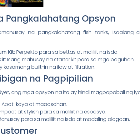
a Pangkalahatang Opsyon
mahusay na pangkalahatang fish tanks, isaalang
um Kit
: Perpekto para sa bettas at maliliit na isda.
it
: Isang mahusay na starter kit para sa mga baguhan.
y kasamang built-in na ilaw at filtration.
bigan na Pagpipilian
yet, ang mga opsyon na ito ay hindi magpapabali ng iyo
: Abot-kaya at maaasahan.
mpact at stylish para sa maliliit na espasyo.
Mahusay para sa maliliit na isda at madaling alagaan.
Customer