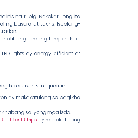
linis na tubig. Nakakatulong ito
ng basura at toxins. Isaalang-
tration.
panatili ang tamang temperatura.
D lights ay energy-efficient at
ong karanasan sa aquarium:
on ay makakatulong sa paglikha
ikinabang sa iyong mga isda.
 in 1 Test Strips
ay makakatulong