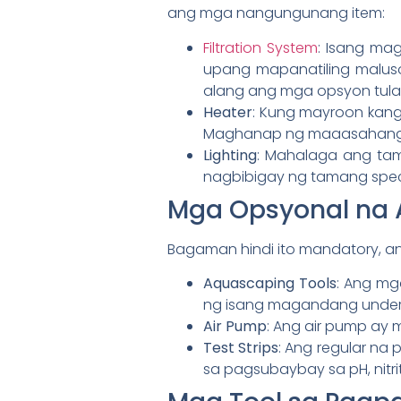
ang mga nangungunang item:
Filtration System
: Isang mag
upang mapanatiling malus
alang ang mga opsyon tul
Heater
: Kung mayroon kang
Maghanap ng maaasahang 
Lighting
: Mahalaga ang tam
nagbibigay ng tamang spec
Mga Opsyonal na
Bagaman hindi ito mandatory, a
Aquascaping Tools
: Ang mg
ng isang magandang under
Air Pump
: Ang air pump ay 
Test Strips
: Ang regular na
sa pagsubaybay sa pH, nitrite