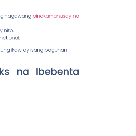
 na ginagawang
pinakamahusay na
y nito.
nctional.
 Kung ikaw ay isang baguhan
ks na Ibebenta