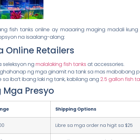
g fish tanks online ay maaaring maging madali kung
psyon na isaalang-alang:
Online Retailers
a seleksyon ng
malalaking fish tanks
at accessories.
ghahanap ng mga ginamit na tank sa mas mababang pr
sa iba’t ibang laki ng tank, kabilang ang
2.5 gallon fish t
 Mga Presyo
ange
Shipping Options
00
Libre sa mga order na higit sa $25