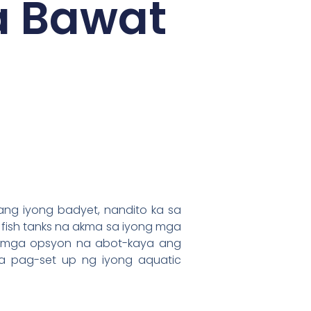
a Bawat
ng iyong badyet, nandito ka sa
fish tanks na akma sa iyong mga
g mga opsyon na abot-kaya ang
sa pag-set up ng iyong aquatic