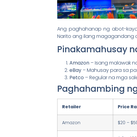
Ang paghahanap ng abot-kayan
Narito ang ilang magagandang o
Pinakamahusay na 
Amazon
– Isang malawak n
eBay
– Mahusay para sa pa
Petco
– Regular na mga sale 
Paghahambing ng
Retailer
Price R
Amazon
$20 – $5