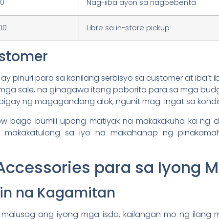
00
Nag-iiba ayon sa nagbebenta
00
Libre sa in-store pickup
ustomer
ay pinuri para sa kanilang serbisyo sa customer at iba’t i
ga sale, na ginagawa itong paborito para sa mga budg
gay ng magagandang alok, ngunit mag-ingat sa kondisy
iew bago bumili upang matiyak na makakakuha ka ng d
y makakatulong sa iyo na makahanap ng pinakam
ccessories para sa Iyong M
in na Kagamitan
malusog ang iyong mga isda, kailangan mo ng ilang 