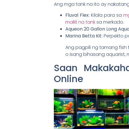
Ang mga tank na ito ay nakata
Fluval Flex
: Kilala para sa
mg
maliit na tank
sa merkado.
Aqueon 20 Gallon Long Aqu
Marina Betta Kit
: Perpekto p
Ang pagpili ng tamang fish
o isang bihasang aquarist,
Saan Makakaha
Online