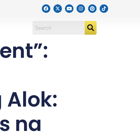
ent”:
g
Alok:
s na