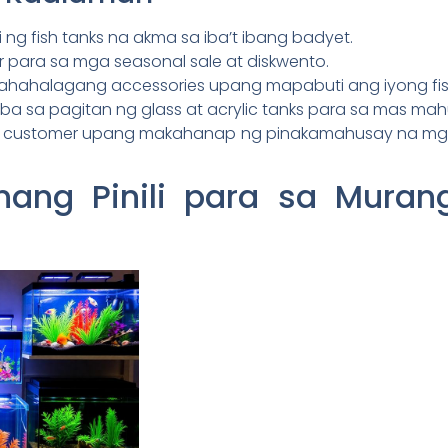
i ng fish tanks na akma sa iba’t ibang badyet.
er para sa mga seasonal sale at diskwento.
hahalagang accessories upang mapabuti ang iyong fish
a sa pagitan ng glass at acrylic tanks para sa mas ma
g customer upang makahanap ng pinakamahusay na m
ang Pinili para sa Murang