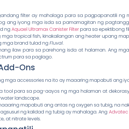
andang filter ay mahalaga para sa pagpapanatili ng ma
og ang iyong mga isda sa pamamagitan ng pagtanggal 
ad ng
Aquael Ultramax Canister Filter
para sa epektibong fil
 mga tropical fish, kinakailangan ang heater upang ma
mga brand tulad ng
Fluval
.
ang ilaw para sa parehong isda at halaman. Ang mga LE
trum para sa paglago.
 Add-Ons
ng mga accessories na ito ay maaaring mapabuti ang iy
a tool para sa pag-aayos ng mga halaman at dekorasy
water landscape.
maaaring mapabuti ang antas ng oxygen sa tubig, na nak
 pagsusuri ng kalidad ng tubig ay mahalaga. Ang
Advatec 9
, at nitrate levels.