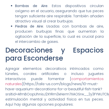
Bombas de Aire
: Estos dispositivos circulan
oxígeno en el acuario, asegurando que tus peces
tengan suficiente aire respirable. También añaden
atractivo visual al crear burbujas.
Piedras de Aire
: Usadas con bombas de aire,
producen burbujas finas que aumentan la
agitación de la superficie, lo cual es crucial para
el intercambio de gases.
Decoraciones y Espacios
para Esconderse
Agregar elementos decorativos intrincados como
túneles, corales artificiales o incluso juguetes
interactivos puede fomentar [
comportamientos
naturales
](https://talis-us.com/blogs/news/10-must-
have-aquarium-decorations-for-a-beautiful-fish-tank?
srsltid=AfmBOopLIhnisJ2XYRm3xHerm7XAOSrw__2y3FYWJ7ClIg
estimulación mental y actividad física en tus peces.
Aquí hay algunas opciones populares: