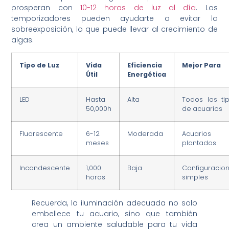
prosperan con
10-12 horas de luz al día
. Los
temporizadores pueden ayudarte a evitar la
sobreexposición, lo que puede llevar al crecimiento de
algas.
Tipo de Luz
Vida
Eficiencia
Mejor Para
Útil
Energética
LED
Hasta
Alta
Todos los ti
50,000h
de acuarios
Fluorescente
6-12
Moderada
Acuarios
meses
plantados
Incandescente
1,000
Baja
Configuracio
horas
simples
Recuerda, la iluminación adecuada no solo
embellece tu acuario, sino que también
crea un ambiente saludable para tu vida