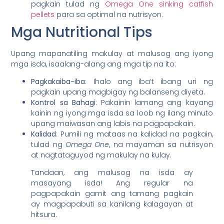
pagkain tulad ng
Omega One sinking catfish
pellets
para sa optimal na nutrisyon.
Mga Nutritional Tips
Upang mapanatiling makulay at malusog ang iyong
mga isda, isaalang-alang ang mga tip na ito:
Pagkakaiba-iba
: Ihalo ang iba’t ibang uri ng
pagkain upang magbigay ng balanseng diyeta.
Kontrol sa Bahagi
: Pakainin lamang ang kayang
kainin ng iyong mga isda sa loob ng ilang minuto
upang maiwasan ang labis na pagpapakain.
Kalidad
: Pumili ng mataas na kalidad na pagkain,
tulad ng
Omega One
, na mayaman sa nutrisyon
at nagtataguyod ng makulay na kulay.
Tandaan, ang malusog na isda ay
masayang isda! Ang regular na
pagpapakain gamit ang tamang pagkain
ay magpapabuti sa kanilang kalagayan at
hitsura.