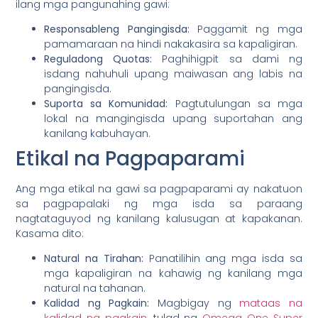
ilang mga pangunahing gawi:
Responsableng Pangingisda:
Paggamit ng mga
pamamaraan na hindi nakakasira sa kapaligiran.
Reguladong Quotas:
Paghihigpit sa dami ng
isdang nahuhuli upang maiwasan ang labis na
pangingisda.
Suporta sa Komunidad:
Pagtutulungan sa mga
lokal na mangingisda upang suportahan ang
kanilang kabuhayan.
Etikal na Pagpaparami
Ang mga etikal na gawi sa pagpaparami ay nakatuon
sa pagpapalaki ng mga isda sa paraang
nagtataguyod ng kanilang kalusugan at kapakanan.
Kasama dito:
Natural na Tirahan:
Panatilihin ang mga isda sa
mga kapaligiran na kahawig ng kanilang mga
natural na tahanan.
Kalidad ng Pagkain:
Magbigay ng
mataas na