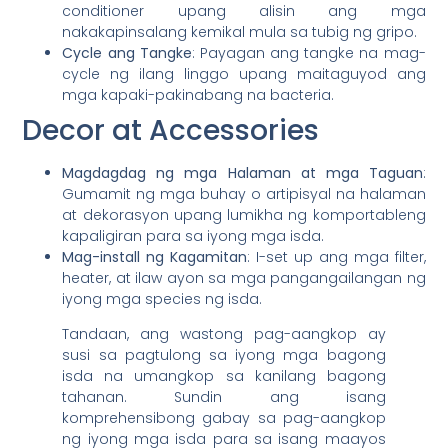
conditioner upang alisin ang mga
nakakapinsalang kemikal mula sa tubig ng gripo.
Cycle ang Tangke
: Payagan ang tangke na mag-
cycle ng ilang linggo upang maitaguyod ang
mga kapaki-pakinabang na bacteria.
Decor at Accessories
Magdagdag ng mga Halaman at mga Taguan
:
Gumamit ng mga buhay o artipisyal na halaman
at dekorasyon upang lumikha ng komportableng
kapaligiran para sa iyong mga isda.
Mag-install ng Kagamitan
: I-set up ang mga filter,
heater, at ilaw ayon sa mga pangangailangan ng
iyong mga species ng isda.
Tandaan, ang wastong pag-aangkop ay
susi sa pagtulong sa iyong mga bagong
isda na umangkop sa kanilang bagong
tahanan. Sundin ang isang
komprehensibong gabay sa pag-aangkop
ng iyong mga isda para sa isang maayos