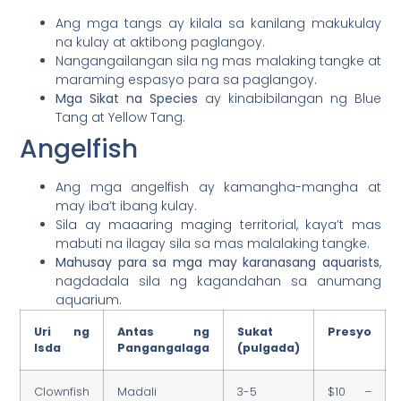
Ang mga tangs ay kilala sa kanilang makukulay
na kulay at aktibong paglangoy.
Nangangailangan sila ng mas malaking tangke at
maraming espasyo para sa paglangoy.
Mga Sikat na Species
ay kinabibilangan ng Blue
Tang at Yellow Tang.
Angelfish
Ang mga angelfish ay kamangha-mangha at
may iba’t ibang kulay.
Sila ay maaaring maging territorial, kaya’t mas
mabuti na ilagay sila sa mas malalaking tangke.
Mahusay para sa mga may karanasang aquarists
,
nagdadala sila ng kagandahan sa anumang
aquarium.
Uri ng
Antas ng
Sukat
Presyo
Isda
Pangangalaga
(pulgada)
Clownfish
Madali
3-5
$10 –