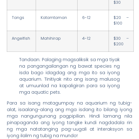
$30
Tangs
Katamtaman
6-12
$20 –
$100
Angelfish
Mahihirap
4-12
$30 –
$200
Tandaan: Palaging magsaliksik sa mga tiyak
na pangangailangan ng bawat species ng
isda bago idagdag ang mga ito sa iyong
aquarium. Tinitiyak nito ang isang malusog
at umuunlad na kapaligiran para sa iyong
mga aquatic pets.
Para sa isang matagumpay na aquarium ng tubig-
alat, isaalang-alang ang mga isdang ito bilang iyong
mga nangungunang pagpipilian. Hindi lamang nila
pinapaganda ang iyong tangke kundi nagdadala rin
ng mga natatanging pag-uugali at interaksyon sa
iyong ilalim ng tubig na mundo!