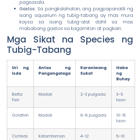
pagsasala.
Gastos
: Sa pangkalahatan, ang pagpapanatili ng
isang aquarium ng tubig-tabang ay mas mura
kaysa sa isang tubig-alat dahil sa mas
mababang gastos sa kagamitan at pagkain.
Mga Sikat na Species ng
Tubig-Tabang
Uri ng
Antas ng
Karaniwang
Haba
Isda
Pangangalaga
Sukat
ng
Buhay
Betta
Madali
2-3 pulgada
3-5
Fish
taon
Goldfish
Madali
6-8 pulgada
10-15
taon
Cichlids
Katamtaman
4-12
5-10