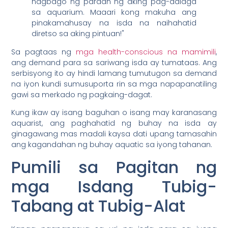
nagbago ng paraan ng aking pag-aalaga
sa aquarium. Maaari kong makuha ang
pinakamahusay na isda na naihahatid
diretso sa aking pintuan!"
Sa pagtaas ng
mga health-conscious na mamimili
,
ang demand para sa sariwang isda ay tumataas. Ang
serbisyong ito ay hindi lamang tumutugon sa demand
na iyon kundi sumusuporta rin sa mga napapanatiling
gawi sa merkado ng pagkaing-dagat.
Kung ikaw ay isang baguhan o isang may karanasang
aquarist, ang paghahatid ng buhay na isda ay
ginagawang mas madali kaysa dati upang tamasahin
ang kagandahan ng buhay aquatic sa iyong tahanan.
Pumili sa Pagitan ng
mga Isdang Tubig-
Tabang at Tubig-Alat