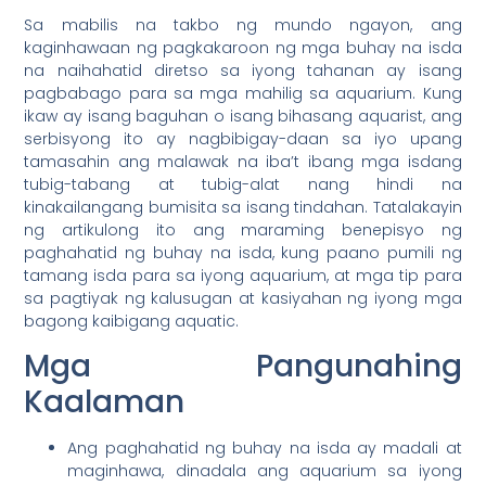
Sa mabilis na takbo ng mundo ngayon, ang
kaginhawaan ng pagkakaroon ng mga buhay na isda
na naihahatid diretso sa iyong tahanan ay isang
pagbabago para sa mga mahilig sa aquarium. Kung
ikaw ay isang baguhan o isang bihasang aquarist, ang
serbisyong ito ay nagbibigay-daan sa iyo upang
tamasahin ang malawak na iba’t ibang mga isdang
tubig-tabang at tubig-alat nang hindi na
kinakailangang bumisita sa isang tindahan. Tatalakayin
ng artikulong ito ang maraming benepisyo ng
paghahatid ng buhay na isda, kung paano pumili ng
tamang isda para sa iyong aquarium, at mga tip para
sa pagtiyak ng kalusugan at kasiyahan ng iyong mga
bagong kaibigang aquatic.
Mga Pangunahing
Kaalaman
Ang paghahatid ng buhay na isda ay madali at
maginhawa, dinadala ang aquarium sa iyong