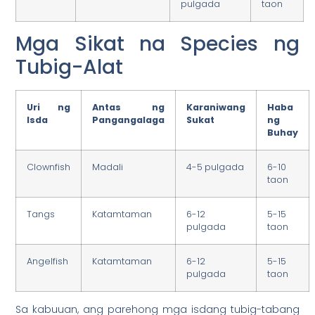
pulgada
taon
Mga Sikat na Species ng
Tubig-Alat
Uri ng
Antas ng
Karaniwang
Haba
Isda
Pangangalaga
Sukat
ng
Buhay
Clownfish
Madali
4-5 pulgada
6-10
taon
Tangs
Katamtaman
6-12
5-15
pulgada
taon
Angelfish
Katamtaman
6-12
5-15
pulgada
taon
Sa kabuuan, ang parehong mga isdang tubig-tabang