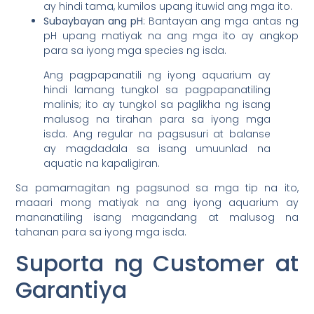
ay hindi tama, kumilos upang ituwid ang mga ito.
Subaybayan ang pH
: Bantayan ang mga antas ng
pH upang matiyak na ang mga ito ay angkop
para sa iyong mga species ng isda.
Ang pagpapanatili ng iyong aquarium ay
hindi lamang tungkol sa pagpapanatiling
malinis; ito ay tungkol sa paglikha ng isang
malusog na tirahan para sa iyong mga
isda. Ang regular na pagsusuri at balanse
ay magdadala sa isang umuunlad na
aquatic na kapaligiran.
Sa pamamagitan ng pagsunod sa mga tip na ito,
maaari mong matiyak na ang iyong aquarium ay
mananatiling isang magandang at malusog na
tahanan para sa iyong mga isda.
Suporta ng Customer at
Garantiya