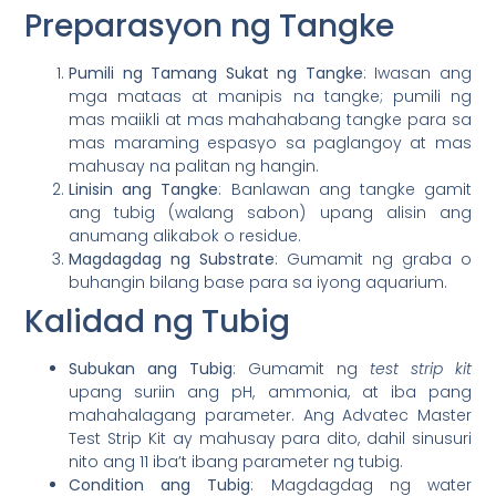
Preparasyon ng Tangke
Pumili ng Tamang Sukat ng Tangke
: Iwasan ang
mga mataas at manipis na tangke; pumili ng
mas maiikli at mas mahahabang tangke para sa
mas maraming espasyo sa paglangoy at mas
mahusay na palitan ng hangin.
Linisin ang Tangke
: Banlawan ang tangke gamit
ang tubig (walang sabon) upang alisin ang
anumang alikabok o residue.
Magdagdag ng Substrate
: Gumamit ng graba o
buhangin bilang base para sa iyong aquarium.
Kalidad ng Tubig
Subukan ang Tubig
: Gumamit ng
test strip kit
upang suriin ang pH, ammonia, at iba pang
mahahalagang parameter. Ang Advatec Master
Test Strip Kit ay mahusay para dito, dahil sinusuri
nito ang 11 iba’t ibang parameter ng tubig.
Condition ang Tubig
: Magdagdag ng water