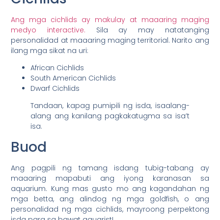
Ang mga cichlids ay makulay at maaaring maging
medyo interactive.
Sila ay may natatanging
personalidad at maaaring maging territorial. Narito ang
ilang mga sikat na uri:
African Cichlids
South American Cichlids
Dwarf Cichlids
Tandaan, kapag pumipili ng isda, isaalang-
alang ang kanilang pagkakatugma sa isa’t
isa.
Buod
Ang pagpili ng tamang isdang tubig-tabang ay
maaaring mapabuti ang iyong karanasan sa
aquarium. Kung mas gusto mo ang kagandahan ng
mga betta, ang alindog ng mga goldfish, o ang
personalidad ng mga cichlids, mayroong perpektong
isda para sa bawat aquarist!