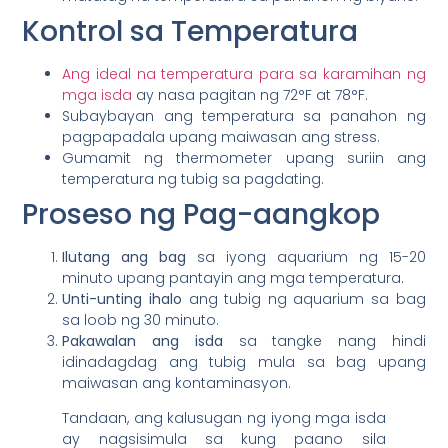
Kontrol sa Temperatura
Ang ideal na temperatura para sa karamihan ng
mga isda
ay nasa pagitan ng 72°F at 78°F.
Subaybayan ang temperatura sa panahon ng
pagpapadala upang maiwasan ang stress.
Gumamit ng thermometer upang suriin ang
temperatura ng tubig sa pagdating.
Proseso ng Pag-aangkop
Ilutang ang bag
sa iyong aquarium ng 15-20
minuto upang pantayin ang mga temperatura.
Unti-unting ihalo
ang tubig ng aquarium sa bag
sa loob ng 30 minuto.
Pakawalan ang isda
sa tangke nang hindi
idinadagdag ang tubig mula sa bag upang
maiwasan ang kontaminasyon.
Tandaan, ang kalusugan ng iyong mga isda
ay nagsisimula sa kung paano sila