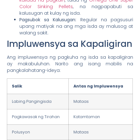
kalidad na pagkain
, tulad ng
Omega One Super
Color Sinking Pellets
, na nagpapabuti sa
kalusugan at kulay ng isda.
Pagsubok sa Kalusugan:
Regular na pagsusuri
upang matiyak na ang mga isda ay malusog at
walang sakit.
Impluwensya sa Kapaligiran
Ang impluwensya ng pagkuha ng isda sa kapaligiran
ay makabuluhan. Narito ang isang mabilis na
pangkalahatang-ideya:
Salik
Antas ng Impluwensya
Labing Pangingisda
Mataas
Pagkawasak ng Tirahan
Katamtaman
Polusyon
Mataas