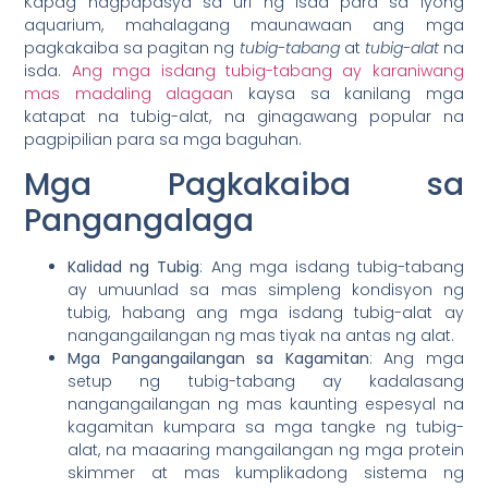
Kapag nagpapasya sa uri ng isda para sa iyong
aquarium, mahalagang maunawaan ang mga
pagkakaiba sa pagitan ng
tubig-tabang
at
tubig-alat
na
isda.
Ang mga isdang tubig-tabang ay karaniwang
mas madaling alagaan
kaysa sa kanilang mga
katapat na tubig-alat, na ginagawang popular na
pagpipilian para sa mga baguhan.
Mga Pagkakaiba sa
Pangangalaga
Kalidad ng Tubig
: Ang mga isdang tubig-tabang
ay umuunlad sa mas simpleng kondisyon ng
tubig, habang ang mga isdang tubig-alat ay
nangangailangan ng mas tiyak na antas ng alat.
Mga Pangangailangan sa Kagamitan
: Ang mga
setup ng tubig-tabang ay kadalasang
nangangailangan ng mas kaunting espesyal na
kagamitan kumpara sa mga tangke ng tubig-
alat, na maaaring mangailangan ng mga protein
skimmer at mas kumplikadong sistema ng