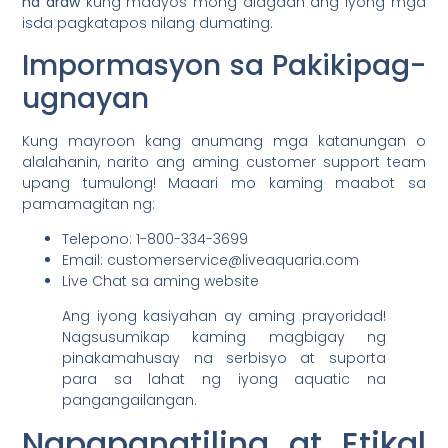
na araw
kung maayos mong alagaan ang iyong mga
isda pagkatapos nilang dumating.
Impormasyon sa Pakikipag-
ugnayan
Kung mayroon kang anumang mga katanungan o
alalahanin, narito ang aming customer support team
upang tumulong! Maaari mo kaming maabot sa
pamamagitan ng:
Telepono: 1-800-334-3699
Email: customerservice@liveaquaria.com
Live Chat sa aming website
Ang iyong kasiyahan ay aming prayoridad!
Nagsusumikap kaming magbigay ng
pinakamahusay na serbisyo at suporta
para sa lahat ng iyong aquatic na
pangangailangan.
Napapanatiling at Etikal