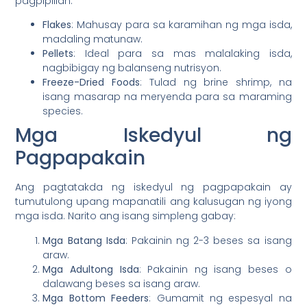
pagpipilian:
Flakes
: Mahusay para sa karamihan ng mga isda,
madaling matunaw.
Pellets
: Ideal para sa mas malalaking isda,
nagbibigay ng balanseng nutrisyon.
Freeze-Dried Foods
: Tulad ng brine shrimp, na
isang masarap na meryenda para sa maraming
species.
Mga Iskedyul ng
Pagpapakain
Ang pagtatakda ng iskedyul ng pagpapakain ay
tumutulong upang mapanatili ang kalusugan ng iyong
mga isda. Narito ang isang simpleng gabay:
Mga Batang Isda
: Pakainin ng 2-3 beses sa isang
araw.
Mga Adultong Isda
: Pakainin ng isang beses o
dalawang beses sa isang araw.
Mga Bottom Feeders
: Gumamit ng espesyal na