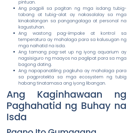
pintuan.
Ang pagpili sa pagitan ng mga isdang tubig-
tabang at tubig-alat ay nakasalalay sa mga
kinakailangan sa pangangalaga at personal na
kagustuhan.
Ang wastong pag-iimpake at kontrol sa
temperatura ay mahalaga para sa kalusugan ng
mga naihatid na isda.
Ang tamang pag-set up ng iyong aquarium ay
nagsisiguro ng maayos na paglipat para sa mga
bagong dating.
Ang napapanatiling pagkuha ay mahalaga para
sa pagprotekta sa mga ecosystem ng tubig
habang tinatamasa ang iyong libangan.
Ang Kaginhawaan ng
Paghahatid ng Buhay na
Isda
Paano Ito Gumagana