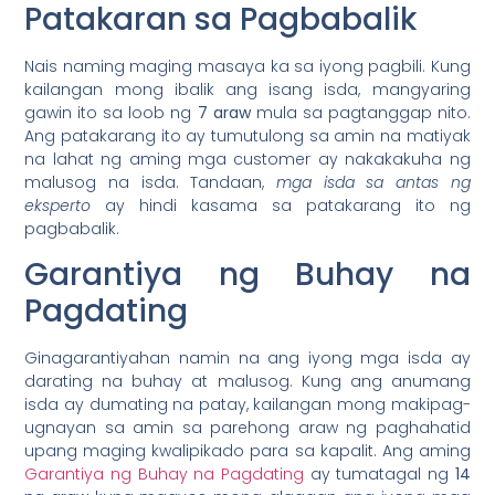
Patakaran sa Pagbabalik
Nais naming maging masaya ka sa iyong pagbili. Kung
kailangan mong ibalik ang isang isda, mangyaring
gawin ito sa loob ng
7 araw
mula sa pagtanggap nito.
Ang patakarang ito ay tumutulong sa amin na matiyak
na lahat ng aming mga customer ay nakakakuha ng
malusog na isda. Tandaan,
mga isda sa antas ng
eksperto
ay hindi kasama sa patakarang ito ng
pagbabalik.
Garantiya ng Buhay na
Pagdating
Ginagarantiyahan namin na ang iyong mga isda ay
darating na buhay at malusog. Kung ang anumang
isda ay dumating na patay, kailangan mong makipag-
ugnayan sa amin sa parehong araw ng paghahatid
upang maging kwalipikado para sa kapalit. Ang aming
Garantiya ng Buhay na Pagdating
ay tumatagal ng
14