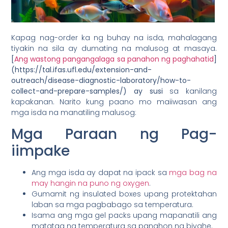
Kapag nag-order ka ng buhay na isda, mahalagang
tiyakin na sila ay dumating na malusog at masaya.
[
Ang wastong pangangalaga sa panahon ng paghahatid
]
(https://tal.ifas.ufl.edu/extension-and-
outreach/disease-diagnostic-laboratory/how-to-
collect-and-prepare-samples/) ay susi
sa kanilang
kapakanan. Narito kung paano mo maiiwasan ang
mga isda na manatiling malusog:
Mga Paraan ng Pag-
iimpake
Ang mga isda ay dapat na ipack sa
mga bag na
may hangin na puno ng oxygen
.
Gumamit ng insulated boxes upang protektahan
laban sa mga pagbabago sa temperatura.
Isama ang mga gel packs upang mapanatili ang
matatag na temperatura sa panahon ng biyahe.