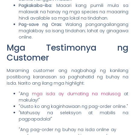
Pagkakaiba-iba:
Maaari kang pumili mula sa
malawak na hanay ng mga species na maaaring
hindi available sa mga lokal na tindahan.
Pag-save ng Oras:
Walang pangangailangang
maglakbay sa isang tindahan; lahat ay ginagawa
online.
Mga Testimonya ng
Customer
Maraming customer ang nagbahagi ng kanilang
positibong karanasan sa paghahatid ng buhay na
isda. Narito ang ilang mga highlight:
"Ang
mga isda ay dumating na malusog
at
makulay!"
"Gusto ko ang kaginhawaan ng pag-order online."
"Mahusay na seleksyon at mabilis na
pagpapadala!"
"Ang pag-order ng buhay na isda online ay