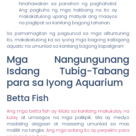
hinahawakan sa panahon ng paghahatid.
Ang pagkuha ng mga hakbang na ito ay
makakatulong upang matiyak ang maayos
na paglipat sa kanilang bagong tahanan.
Sa pamamagitan ng pagsunod sa mga alituntuning
ito, makakatulong ka sa iyong mga bagong kaibigang
aquatic na umunlad sa kanilang bagong kapaligiran!
Mga Nangungunang
Isdang Tubig-Tabang
para sa Iyong Aquarium
Betta Fish
Ang mga betta fish ay kilala sa kanilang makukulay na
kulay
at umaagos na mga palikpik. Sila ay medyo
madaling alagaan at maaaring umunlad sa mas
maliliit na tangke.
Ang mga isdang ito ay perpekto para