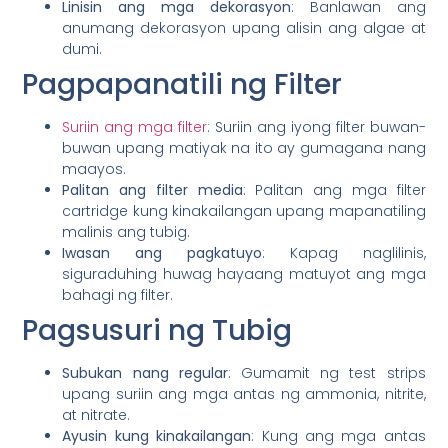
Linisin ang mga dekorasyon
: Banlawan ang
anumang dekorasyon upang alisin ang algae at
dumi.
Pagpapanatili ng Filter
Suriin ang mga filter
: Suriin ang iyong filter buwan-
buwan upang matiyak na ito ay gumagana nang
maayos.
Palitan ang filter media
: Palitan ang mga filter
cartridge kung kinakailangan upang mapanatiling
malinis ang tubig.
Iwasan ang pagkatuyo
: Kapag naglilinis,
siguraduhing huwag hayaang matuyot ang mga
bahagi ng filter.
Pagsusuri ng Tubig
Subukan nang regular
: Gumamit ng test strips
upang suriin ang mga antas ng ammonia, nitrite,
at nitrate.
Ayusin kung kinakailangan
: Kung ang mga antas