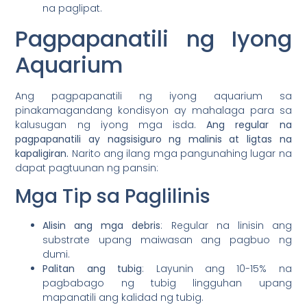
na paglipat.
Pagpapanatili ng Iyong
Aquarium
Ang pagpapanatili ng iyong aquarium sa
pinakamagandang kondisyon ay mahalaga para sa
kalusugan ng iyong mga isda.
Ang regular na
pagpapanatili ay nagsisiguro ng malinis at ligtas na
kapaligiran.
Narito ang ilang mga pangunahing lugar na
dapat pagtuunan ng pansin:
Mga Tip sa Paglilinis
Alisin ang mga debris
: Regular na linisin ang
substrate upang maiwasan ang pagbuo ng
dumi.
Palitan ang tubig
: Layunin ang 10-15% na
pagbabago ng tubig lingguhan upang
mapanatili ang kalidad ng tubig.