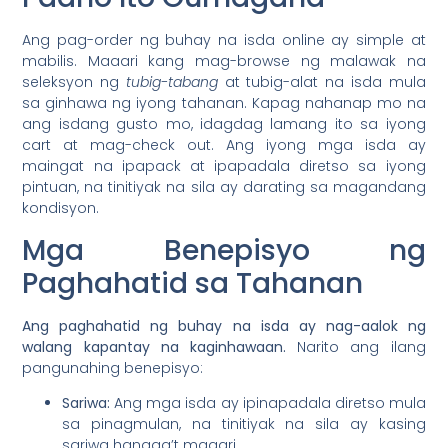
Ang pag-order ng buhay na isda online ay simple at
mabilis. Maaari kang mag-browse ng malawak na
seleksyon ng
tubig-tabang
at tubig-alat na isda mula
sa ginhawa ng iyong tahanan. Kapag nahanap mo na
ang isdang gusto mo, idagdag lamang ito sa iyong
cart at mag-check out. Ang iyong mga isda ay
maingat na ipapack at ipapadala diretso sa iyong
pintuan, na tinitiyak na sila ay darating sa magandang
kondisyon.
Mga Benepisyo ng
Paghahatid sa Tahanan
Ang paghahatid ng buhay na isda ay nag-aalok ng
walang kapantay na kaginhawaan.
Narito ang ilang
pangunahing benepisyo:
Sariwa:
Ang mga isda ay ipinapadala diretso mula
sa pinagmulan, na tinitiyak na sila ay kasing
sariwa hangga’t maaari.