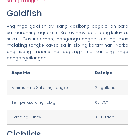
sa mga baguhan!
Goldfish
Ang mga goldfish ay isang klasikong pagpipilian para
sa maraming aquarists. Sila ay may iba’t ibang kulay at
sukat. Gayunpaman, nangangailangan sila ng mas
malaking tangke kaysa sa iniisip ng karamihan. Narito
ang isang mabilis na pagtingin sa kanilang mga
pangangailangan:
Aspekto
Detalye
Minimum na Sukat ng Tangke
20 gallons
Temperatura ng Tubig
65-75°F
Haba ng Buhay
10-15 taon
Cichlids