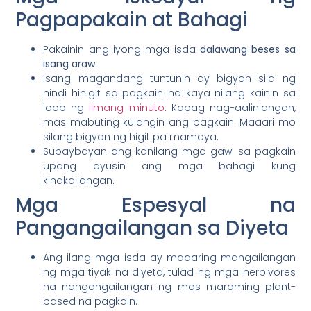
Pagpapakain at Bahagi
Pakainin ang iyong mga isda
dalawang beses sa
isang araw
.
Isang magandang tuntunin ay bigyan sila ng
hindi hihigit sa pagkain na kaya nilang kainin sa
loob ng
limang minuto
. Kapag nag-aalinlangan,
mas mabuting kulangin ang pagkain. Maaari mo
silang bigyan ng higit pa mamaya.
Subaybayan ang kanilang mga gawi sa pagkain
upang ayusin ang mga bahagi kung
kinakailangan.
Mga Espesyal na
Pangangailangan sa Diyeta
Ang ilang mga isda ay maaaring mangailangan
ng mga tiyak na diyeta, tulad ng mga herbivores
na nangangailangan ng mas maraming plant-
based na pagkain.