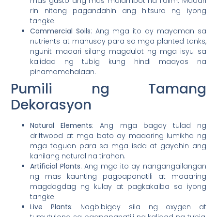
mas gusto ang mas malambot na ilalim. Maaari
rin nitong pagandahin ang hitsura ng iyong
tangke.
Commercial Soils
: Ang mga ito ay mayaman sa
nutrients at mahusay para sa mga planted tanks,
ngunit maaari silang magdulot ng mga isyu sa
kalidad ng tubig kung hindi maayos na
pinamamahalaan.
Pumili ng Tamang
Dekorasyon
Natural Elements
: Ang mga bagay tulad ng
driftwood at mga bato ay maaaring lumikha ng
mga taguan para sa mga isda at gayahin ang
kanilang natural na tirahan.
Artificial Plants
: Ang mga ito ay nangangailangan
ng mas kaunting pagpapanatili at maaaring
magdagdag ng kulay at pagkakaiba sa iyong
tangke.
Live Plants
: Nagbibigay sila ng oxygen at