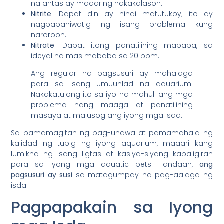
na antas ay maaaring nakakalason.
Nitrite
: Dapat din ay hindi matutukoy; ito ay
nagpapahiwatig ng isang problema kung
naroroon.
Nitrate
: Dapat itong panatilihing mababa, sa
ideyal na mas mababa sa 20 ppm.
Ang regular na pagsusuri ay mahalaga
para sa isang umuunlad na aquarium.
Nakakatulong ito sa iyo na mahuli ang mga
problema nang maaga at panatilihing
masaya at malusog ang iyong mga isda.
Sa pamamagitan ng pag-unawa at pamamahala ng
kalidad ng tubig ng iyong aquarium, maaari kang
lumikha ng isang ligtas at kasiya-siyang kapaligiran
para sa iyong mga aquatic pets. Tandaan,
ang
pagsusuri ay susi
sa matagumpay na pag-aalaga ng
isda!
Pagpapakain sa Iyong