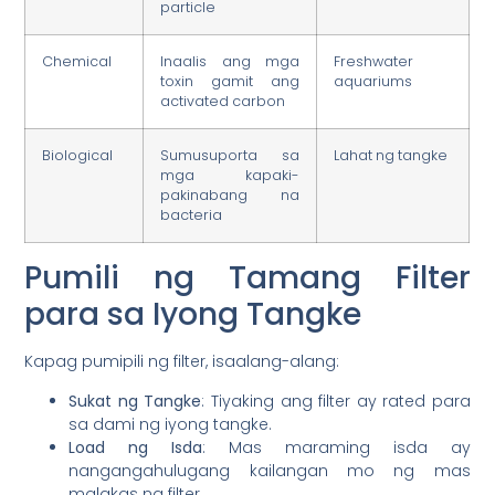
particle
Chemical
Inaalis ang mga
Freshwater
toxin gamit ang
aquariums
activated carbon
Biological
Sumusuporta sa
Lahat ng tangke
mga kapaki-
pakinabang na
bacteria
Pumili ng Tamang Filter
para sa Iyong Tangke
Kapag pumipili ng filter, isaalang-alang:
Sukat ng Tangke
: Tiyaking ang filter ay rated para
sa dami ng iyong tangke.
Load ng Isda
: Mas maraming isda ay
nangangahulugang kailangan mo ng mas
malakas na filter.