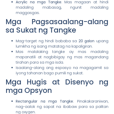
Acrylic na mga Tangke
: Mas magaan at hindi
madaling mabasag, ngunit madaling
maggasgas.
Mga Pagsasaalang-alang
sa Sukat ng Tangke
Mag-target ng hindi bababa sa
20 galon
upang
lumikha ng isang matatag na kapaligiran.
Mas malalaking tangke ay mas madaling
mapanatili at nagbibigay ng mas magandang
tirahan para sa mga isda.
Isaalang-alang ang espasyo na magagamit sa
iyong tahanan bago pumili ng sukat.
Mga Hugis at Disenyo ng
mga Opsyon
Rectangular na mga Tangke
: Pinakakaraniwan,
nag-aalok ng sapat na ibabaw para sa palitan
ng oxygen.