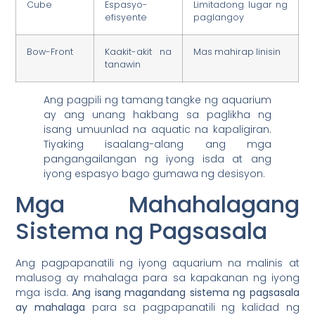
Cube
Espasyo-
Limitadong lugar ng
efisyente
paglangoy
Bow-Front
Kaakit-akit na
Mas mahirap linisin
tanawin
Ang pagpili ng tamang tangke ng aquarium
ay ang unang hakbang sa paglikha ng
isang umuunlad na aquatic na kapaligiran.
Tiyaking isaalang-alang ang mga
pangangailangan ng iyong isda at ang
iyong espasyo bago gumawa ng desisyon.
Mga Mahahalagang
Sistema ng Pagsasala
Ang pagpapanatili ng iyong aquarium na malinis at
malusog ay mahalaga para sa kapakanan ng iyong
mga isda.
Ang isang magandang sistema ng pagsasala
ay mahalaga
para sa pagpapanatili ng kalidad ng