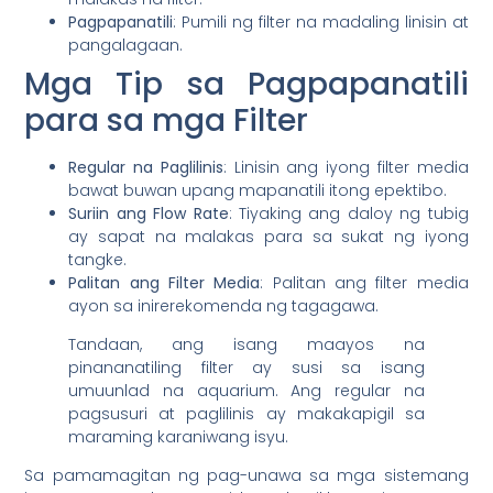
Pagpapanatili
: Pumili ng filter na madaling linisin at
pangalagaan.
Mga Tip sa Pagpapanatili
para sa mga Filter
Regular na Paglilinis
: Linisin ang iyong filter media
bawat buwan upang mapanatili itong epektibo.
Suriin ang Flow Rate
: Tiyaking ang daloy ng tubig
ay sapat na malakas para sa sukat ng iyong
tangke.
Palitan ang Filter Media
: Palitan ang filter media
ayon sa inirerekomenda ng tagagawa.
Tandaan, ang isang maayos na
pinananatiling filter ay susi sa isang
umuunlad na aquarium. Ang regular na
pagsusuri at paglilinis ay makakapigil sa
maraming karaniwang isyu.
Sa pamamagitan ng pag-unawa sa mga sistemang