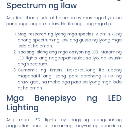
Spectrum ng Ilaw
Ang iba’t ibang isda at halaman ay may mga tiyak na
pangangailangan sa ilaw. Narito ang ilang mga tip:
Mag-research ng iyong mga species
: Alamin kung
anong spectrum ng ilaw ang gusto ng iyong mga
isda at halaman.
Isaalang-alang ang mga opsyon ng LED
: Maraming
LED lights ang nagpapahintulot sa iyo na ayusin
ang spectrum.
Gumamit ng timers
: Nakakatulong ito upang
mapanatili ang isang pare-parehong siklo ng
araw-gabi, na mahalaga para sa iyong mga isda
at halaman.
Mga Benepisyo ng LED
Lighting
Ang mga LED lights ay nagiging pangunahing
pagpipilian para sa maraming may-ari ng aquarium.