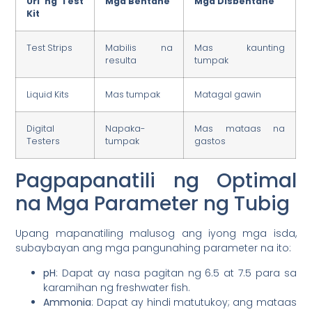
Uri ng Test
Mga Bentahe
Mga Disbentahe
Kit
Test Strips
Mabilis na
Mas kaunting
resulta
tumpak
Liquid Kits
Mas tumpak
Matagal gawin
Digital
Napaka-
Mas mataas na
Testers
tumpak
gastos
Pagpapanatili ng Optimal
na Mga Parameter ng Tubig
Upang mapanatiling malusog ang iyong mga isda,
subaybayan ang mga pangunahing parameter na ito:
pH
: Dapat ay nasa pagitan ng 6.5 at 7.5 para sa
karamihan ng freshwater fish.
Ammonia
: Dapat ay hindi matutukoy; ang mataas