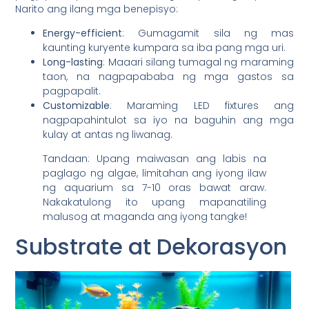
Narito ang ilang mga benepisyo:
Energy-efficient
: Gumagamit sila ng mas
kaunting kuryente kumpara sa iba pang mga uri.
Long-lasting
: Maaari silang tumagal ng maraming
taon, na nagpapababa ng mga gastos sa
pagpapalit.
Customizable
: Maraming LED fixtures ang
nagpapahintulot sa iyo na baguhin ang mga
kulay at antas ng liwanag.
Tandaan: Upang maiwasan ang labis na
paglago ng algae, limitahan ang iyong ilaw
ng aquarium sa 7-10 oras bawat araw.
Nakakatulong ito upang mapanatiling
malusog at maganda ang iyong tangke!
Substrate at Dekorasyon