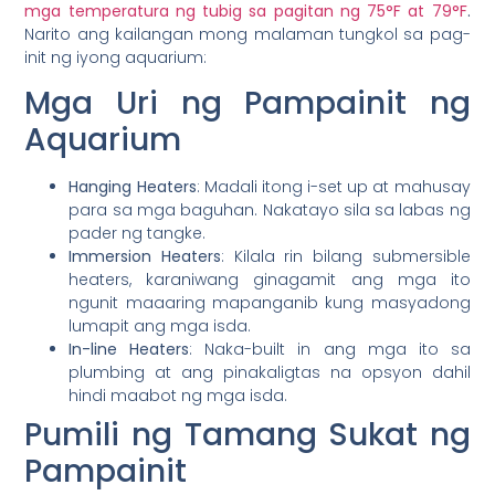
mga temperatura ng tubig sa pagitan ng 75°F at 79°F
.
Narito ang kailangan mong malaman tungkol sa pag-
init ng iyong aquarium:
Mga Uri ng Pampainit ng
Aquarium
Hanging Heaters
: Madali itong i-set up at mahusay
para sa mga baguhan. Nakatayo sila sa labas ng
pader ng tangke.
Immersion Heaters
: Kilala rin bilang submersible
heaters, karaniwang ginagamit ang mga ito
ngunit maaaring mapanganib kung masyadong
lumapit ang mga isda.
In-line Heaters
: Naka-built in ang mga ito sa
plumbing at ang pinakaligtas na opsyon dahil
hindi maabot ng mga isda.
Pumili ng Tamang Sukat ng
Pampainit