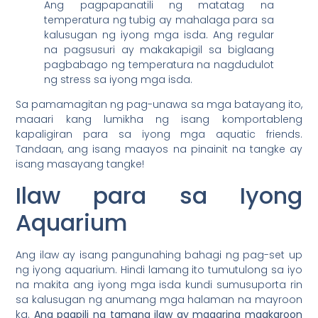
Ang pagpapanatili ng matatag na
temperatura ng tubig ay mahalaga para sa
kalusugan ng iyong mga isda. Ang regular
na pagsusuri ay makakapigil sa biglaang
pagbabago ng temperatura na nagdudulot
ng stress sa iyong mga isda.
Sa pamamagitan ng pag-unawa sa mga batayang ito,
maaari kang lumikha ng isang komportableng
kapaligiran para sa iyong mga aquatic friends.
Tandaan, ang isang maayos na pinainit na tangke ay
isang masayang tangke!
Ilaw para sa Iyong
Aquarium
Ang ilaw ay isang pangunahing bahagi ng pag-set up
ng iyong aquarium. Hindi lamang ito tumutulong sa iyo
na makita ang iyong mga isda kundi sumusuporta rin
sa kalusugan ng anumang mga halaman na mayroon
ka.
Ang pagpili ng tamang ilaw ay maaaring magkaroon