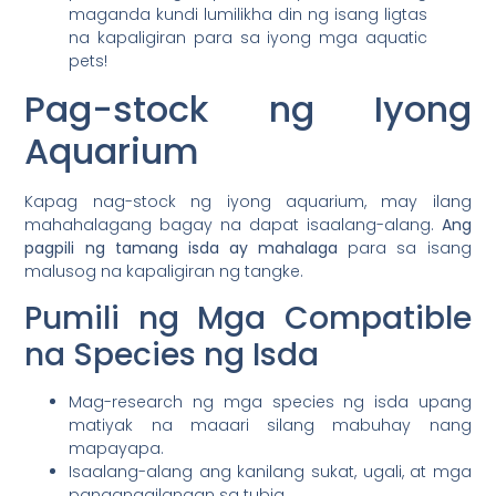
maganda kundi lumilikha din ng isang ligtas
na kapaligiran para sa iyong mga aquatic
pets!
Pag-stock ng Iyong
Aquarium
Kapag nag-stock ng iyong aquarium, may ilang
mahahalagang bagay na dapat isaalang-alang.
Ang
pagpili ng tamang isda ay mahalaga
para sa isang
malusog na kapaligiran ng tangke.
Pumili ng Mga Compatible
na Species ng Isda
Mag-research ng mga species ng isda upang
matiyak na maaari silang mabuhay nang
mapayapa.
Isaalang-alang ang kanilang sukat, ugali, at mga
pangangailangan sa tubig.