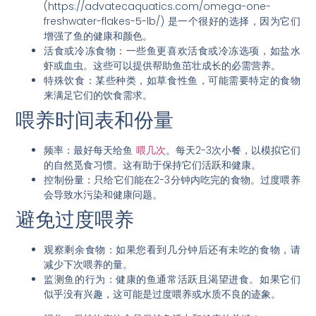
(https://advatecaquatics.com/omega-one-
freshwater-flakes-5-lb/) 是一个很好的选择，因为它们
增强了鱼的健康和颜色。
活食或冷冻食物
：一些鱼更喜欢活食或冷冻选项，如盐水
虾或血虫。这些可以提供帮助鱼茁壮成长的必需营养。
特殊饮食
：某些种类，如草食性鱼，可能需要特定的食物
来满足它们的饮食需求。
喂养时间表和份量
频率
：最好每天给鱼
喂几次
。每天2-3次小餐，以模拟它们
的自然觅食习惯。这有助于保持它们活跃和健康。
控制份量
：只给它们能在2-3分钟内吃完的食物。过度喂养
会导致水污染和健康问题。
避免过度喂养
观察剩余食物
：如果您看到几分钟后还有未吃的食物，请
减少下次喂养的量。
监测鱼的行为
：健康的鱼通常活跃且渴望进食。如果它们
似乎没有兴趣，这可能是过度喂养或水质不良的迹象。