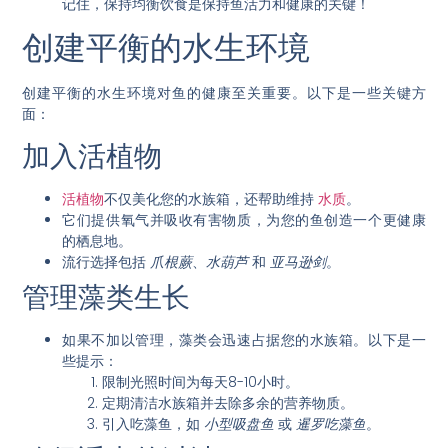
记住，保持均衡饮食是保持鱼活力和健康的关键！
创建平衡的水生环境
创建平衡的水生环境对鱼的健康至关重要。以下是一些关键方
面：
加入活植物
活植物
不仅美化您的水族箱，还帮助维持
水质
。
它们提供氧气并吸收有害物质，为您的鱼创造一个更健康
的栖息地。
流行选择包括
爪根蕨
、
水葫芦
和
亚马逊剑
。
管理藻类生长
如果不加以管理，藻类会迅速占据您的水族箱。以下是一
些提示：
限制光照时间为每天8-10小时。
定期清洁水族箱并去除多余的营养物质。
引入吃藻鱼，如
小型吸盘鱼
或
暹罗吃藻鱼
。