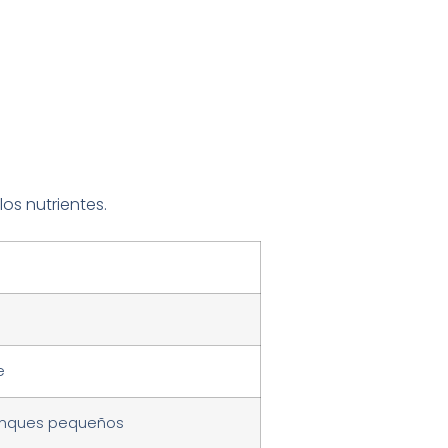
os nutrientes.
e
anques pequeños