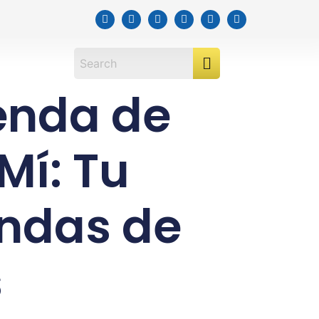
enda de
Mí: Tu
endas de
s