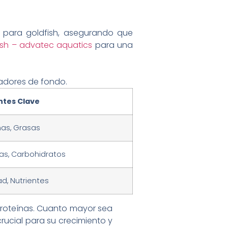
para goldfish, asegurando que
ish – advatec aquatics
para una
tadores de fondo.
ntes Clave
nas, Grasas
nas, Carbohidratos
d, Nutrientes
 proteínas. Cuanto mayor sea
crucial para su crecimiento y