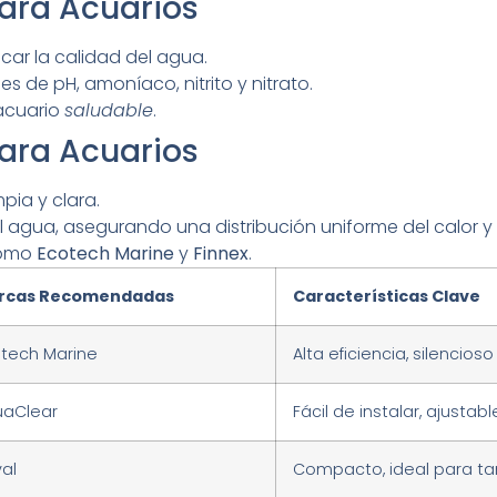
para Acuarios
icar la calidad del agua.
es de pH, amoníaco, nitrito y nitrato.
acuario
saludable
.
para Acuarios
pia y clara.
l agua, asegurando una distribución uniforme del calor y l
como
Ecotech Marine
y
Finnex
.
rcas Recomendadas
Características Clave
tech Marine
Alta eficiencia, silencioso
uaClear
Fácil de instalar, ajustabl
val
Compacto, ideal para t