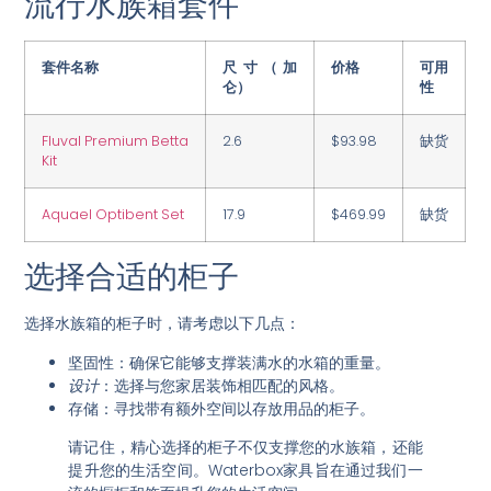
流行水族箱套件
套件名称
尺寸（加
价格
可用
仑）
性
Fluval Premium Betta
2.6
$93.98
缺货
Kit
Aquael Optibent Set
17.9
$469.99
缺货
选择合适的柜子
选择水族箱的柜子时，请考虑以下几点：
坚固性
：确保它能够支撑装满水的水箱的重量。
设计
：选择与您家居装饰相匹配的风格。
存储
：寻找带有额外空间以存放用品的柜子。
请记住，精心选择的柜子不仅支撑您的水族箱，还能
提升您的生活空间。Waterbox家具旨在通过我们一