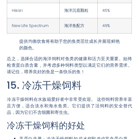
Hikari
海洋沉底颗粒
45%
New Life Spectrum
海洋鱼配方
49%
提供均衡饮食将有助于您的鱼类茁壮成长并展现鲜艳
的颜色。
总之，选择合适的海洋饲料对鱼类的健康和活力至关重要。始终
检查蛋白质含量，并考虑多种饲料类型以满足它们的营养需求。
请记住，喂养良好的鱼是一条快乐的鱼！
15. 冷冻干燥饲料
冷冻干燥饲料在水族箱爱好者中非常受欢迎。
这些饲料营养丰富
且方便
，适合淡水和海水鱼类。它们提供了活饲料的安全替代
品，因为它们不含细菌和寄生虫。
冷冻干燥饲料的好处
高蛋白含量
：冷冻干燥饲料如
盐水虾
和
血虫
富含蛋白质，