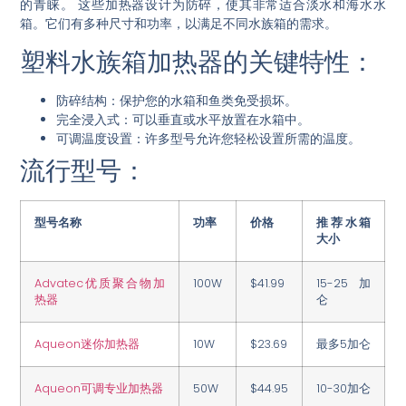
的青睐。
这些加热器设计为防碎
，使其非常适合淡水和海水水
箱。它们有多种尺寸和功率，以满足不同水族箱的需求。
塑料水族箱加热器的关键特性：
防碎结构
：保护您的水箱和鱼类免受损坏。
完全浸入式
：可以垂直或水平放置在水箱中。
可调温度设置
：许多型号允许您轻松设置所需的温度。
流行型号：
型号名称
功率
价格
推荐水箱
大小
Advatec优质聚合物加
100W
$41.99
15-25加
热器
仑
Aqueon迷你加热器
10W
$23.69
最多5加仑
Aqueon可调专业加热器
50W
$44.95
10-30加仑