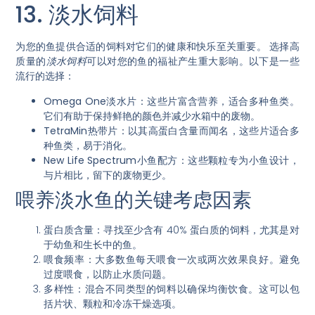
13. 淡水饲料
为您的鱼提供合适的饲料对它们的健康和快乐至关重要。
选择高
质量的
淡水饲料
可以对您的鱼的福祉产生重大影响。
以下是一些
流行的选择：
Omega One淡水片
：这些片富含营养，适合多种鱼类。
它们有助于保持鲜艳的颜色并减少水箱中的废物。
TetraMin热带片
：以其高蛋白含量而闻名，这些片适合多
种鱼类，易于消化。
New Life Spectrum小鱼配方
：这些颗粒专为小鱼设计，
与片相比，留下的废物更少。
喂养淡水鱼的关键考虑因素
蛋白质含量
：寻找至少含有 40% 蛋白质的饲料，尤其是对
于幼鱼和生长中的鱼。
喂食频率
：大多数鱼每天喂食一次或两次效果良好。避免
过度喂食，以防止水质问题。
多样性
：混合不同类型的饲料以确保均衡饮食。这可以包
括片状、颗粒和冷冻干燥选项。